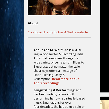
About
Click to go directly to Ann M. Wolf's Website
About Ann M. Wolf:
She is a Multi-
lingual Songwriter & Recording Indie
Artist that composes & sings in a
wide variety of genres, from Blues to
Bluegrass; but no matter the style,
she always offers a message of
Hope, Healing, Unity &
Redemption.
Read more about
Ann's recordings.
Songwriting & Performing:
Ann
has been writing, recording &
performing her own spiritually-based
music & narrations for over
four decades. She has been a solo or