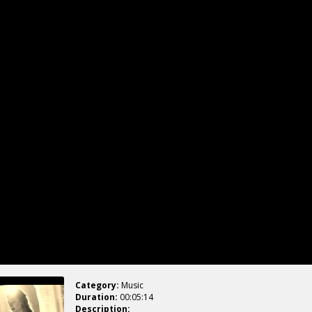
Category:
Music
Duration:
00:05:14
Description: