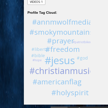
VIDEOS: 1
Profile Tag Cloud:
#annmwolfmedia
#smokymountains
#prayer
#patriotbiker
#freedom
#liberty
#bible
#jesus
#god
#hope
#christianmusic
#americanflag
#holyspirit