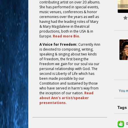
contributing artist on over 20 albums.
She has performed in special events,
music venues, conferences & honor
ceremonies over the years as well as
having had the leading roles of Mary
& Mary Magdalene in theatrical
productions, both in the USA & in
Europe.
Read more Bio.
A Voice for Freedom:
Currently Ann
is devoted to composing, writing,
speaking & singing about two kinds
of Freedom, the first being the
Freedom we gain for our soul via our
personal relationship with God. The
second is Liberty of Life which has
been made possible by our
Constitution and sustained by those
who have served in harm's way from
You m
the inception of our nation.
Read
about Ann's artist/speaker
presentations.
Tags
0