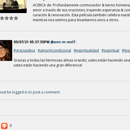
ACERCA de: Profundamente conmovedor & tierno homenaje 
amor a través de sus oraciones, trayendo esperanza & con
curación & renovación. Esta película también celebra nuestr
mientras nos unimos para levantarnos unos a otros.
Créditos:
Gracias Por Haber Orado Por Mí, escrito y cantado por An
05/07/21 05:37:55PM
@ann-m-wolf
:
Agradecimiento especial a Dios por Su Misericordia & Grac
esperanza & curación, para nosotros, nuestra nación y el
#graciasdios
#amorincondicional
#espiritualidad
#espiritual
#Jes
Piano por Tracy Collins
Gracias a todas las hermosas almas orando; ustes están haciendo una
Producido y arreglado por Tracy Collins y arreglo del coro
ustes están haciendo una gran diferencia!
La canción, “Gracias Por Haber Orado Por Mí”
es del álbum de Ann, "Recuérdame"
© 2012 – BMI - Todos derechos reservados.
ust be logged in to post a comment
Música y letra en ingles por Ann M. Wolf – c 2012 – BMI
Letra en español por Ann M. Wolf c 2012 – BMI
Edificación/español por Jacqueline Mayer-Reinach y Yoland
Edificación/español por Jacqueline Mayer-Reinach y Yoland
Para obtener créditos para las imágenes y clips de vídeo, co
0
vídeo.