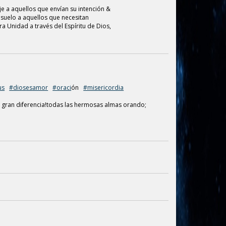
a aquellos que envían su intención &
suelo a aquellos que necesitan
a Unidad a través del Espíritu de Dios,
n M. Wolf
ia & Quién es la fuente de toda
 mundo.
us
#diosesamor
#oraci
ón
#misericordia
 gran diferencia!todas las hermosas almas orando;
 por Tracy Collins
a García
a García
nsulte los créditos al final de este