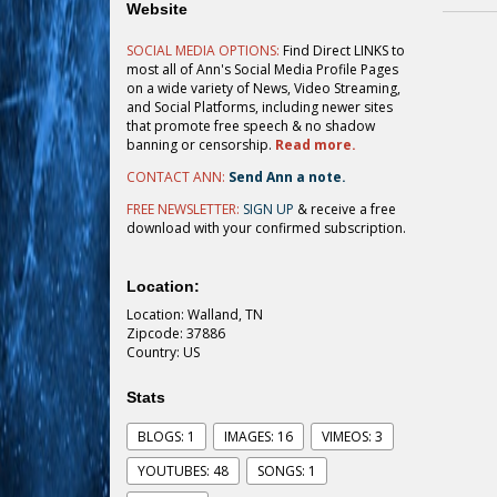
Website
SOCIAL MEDIA OPTIONS:
Find Direct LINKS to
most all of Ann's Social Media Profile Pages
on a wide variety of News, Video Streaming,
and Social Platforms, including newer sites
that promote free speech & no shadow
banning or censorship.
Read more.
CONTACT ANN:
Send Ann a note.
FREE NEWSLETTER:
SIGN UP
& receive a free
download with your confirmed subscription.
Location:
Location: Walland, TN
Zipcode: 37886
Country: US
Stats
BLOGS: 1
IMAGES: 16
VIMEOS: 3
YOUTUBES: 48
SONGS: 1