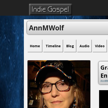
AnnMWolf
Home
Timeline
Blog
Audio
Video
Gr
En
AnnMW